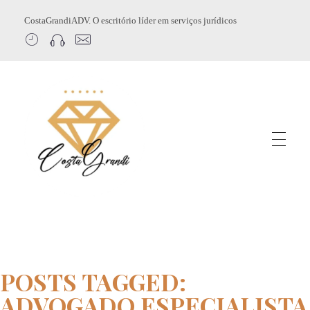
CostaGrandiADV. O escritório líder em serviços jurídicos
CostagrandiADV
Advogado Imobiliário, Usucapião, Advogado Especialista em Leilão de Imóveis, Despejo, Reintegração de Posse, Esbulho Possessório, Registro de Imóveis, Incorporação Imobiliária, Direito Imobiliário
POSTS TAGGED:
ADVOGADO ESPECIALISTA