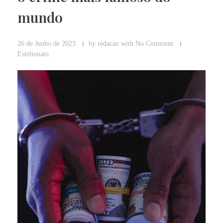
mundo
26 de Junho de 2023
by
redacao
with
No Comment
Estelionato