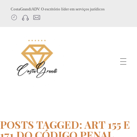
CostaGrandiADV. O escritório líder em serviços jurídicos
CostagrandiADV
Advogado Imobiliário, Usucapião, Advogado Especialista em Leilão de Imóveis, Despejo, Reintegração de Posse, Esbulho Possessório, Registro de Imóveis, Incorporação Imobiliária, Direito Imobiliário
POSTS TAGGED: ART 155 E
171 DO CÓDIGO PENAL