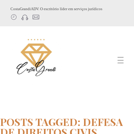
CostaGrandiADV. O escritório líder em serviços jurídicos
CostagrandiADV
Advogado Imobiliário, Usucapião, Advogado Especialista em Leilão de Imóveis, Despejo, Reintegração de Posse, Esbulho Possessório, Registro de Imóveis, Incorporação Imobiliária, Direito Imobiliário
POSTS TAGGED: DEFESA
DE DIREITOS CIVIS