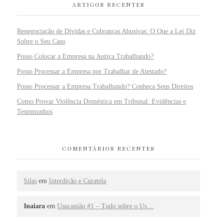
ARTIGOS RECENTES
Renegociação de Dívidas e Cobranças Abusivas: O Que a Lei Diz
Sobre o Seu Caso
Posso Colocar a Empresa na Justiça Trabalhando?
Posso Processar a Empresa por Trabalhar de Atestado?
Posso Processar a Empresa Trabalhando? Conheça Seus Direitos
Como Provar Violência Doméstica em Tribunal: Evidências e
Testemunhos
COMENTÁRIOS RECENTES
Silas
em
Interdição e Curatela
Inaiara
em
Usucapião #1 – Tudo sobre o Us…