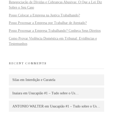
Renegociação de Dívidas e Cobranças Abusivas: O Que a Lei Diz
Sobre o Seu Caso
Posso Colocar a Empresa na Justiça Trabalhando?
Posso Processar a Empresa por Trabalhar de Atestado?
Posso Processar a Empresa Trabalhando? Conheça Seus Direitos
Como Provar Violência Doméstica em Tribunal: Evidências e
Testemunhos
RECENT COMMENTS
Silas
em
Interdição e Curatela
Inaiara
em
Usucapião #1 – Tudo sobre o Us…
ANTONIO WALTER
em
Usucapião #1 – Tudo sobre o Us…