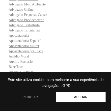
Advogado Meio Ambiente
Advogado Online
Advogado Pequenas Causas
Advogado Previdenciario
Advogado Trabalhista
Advogado Tributarista
Aposentadoria
Aposentadoria Especial
Aposentadoria Militar
Aposentadoria por Idade
Assédio Moral
Auxílio Reclusão
Benefícios
Bloqueio Judicial
Boletim de Ocorrência
Este site utiliza cookies para melhorar a sua experiência de
Calculadora de Juros Compostos
navegação.
LGPD
Cartório
Casamento
Precisa de ajuda?
RECUSAR
ACEITAR
Cobrança
Cobrança Extrajudicial
Cobrança Judicial