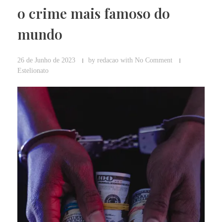
o crime mais famoso do
mundo
26 de Junho de 2023
by
redacao
with
No Comment
Estelionato