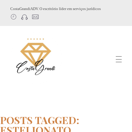
CostaGrandiADV. O escritório líder em serviços jurídicos
CostagrandiADV
Advogado Imobiliário, Usucapião, Advogado Especialista em Leilão de Imóveis, Despejo, Reintegração de Posse, Esbulho Possessório, Registro de Imóveis, Incorporação Imobiliária, Direito Imobiliário
POSTS TAGGED:
ESTELIONATO