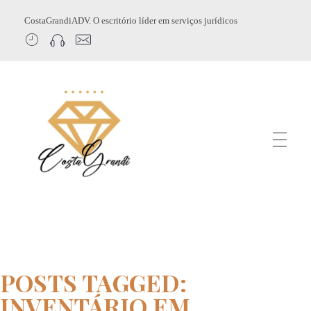
CostaGrandiADV. O escritório líder em serviços jurídicos
CostagrandiADV
Advogado Imobiliário, Usucapião, Advogado Especialista em Leilão de Imóveis, Despejo, Reintegração de Posse, Esbulho Possessório, Registro de Imóveis, Incorporação Imobiliária, Direito Imobiliário
POSTS TAGGED:
INVENTÁRIO EM