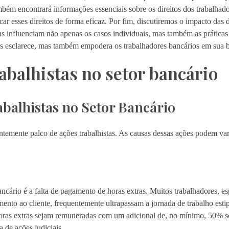
ambém encontrará informações essenciais sobre os direitos dos trabalhad
ar esses direitos de forma eficaz. Por fim, discutiremos o impacto das d
as influenciam não apenas os casos individuais, mas também as prática
s esclarece, mas também empodera os trabalhadores bancários em sua bu
balhistas no setor bancário
abalhistas no Setor Bancário
ntemente palco de ações trabalhistas. As causas dessas ações podem va
ncário é a falta de pagamento de horas extras. Muitos trabalhadores, e
ento ao cliente, frequentemente ultrapassam a jornada de trabalho est
horas extras sejam remuneradas com um adicional de, no mínimo, 50% s
 de ações judiciais.