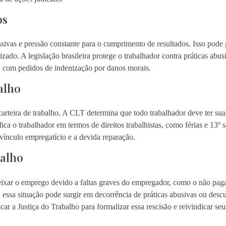
os
sivas e pressão constante para o cumprimento de resultados. Isso pode 
ado. A legislação brasileira protege o trabalhador contra práticas abusi
as, com pedidos de indenização por danos morais.
alho
 carteira de trabalho. A CLT determina que todo trabalhador deve ter sua
ca o trabalhador em termos de direitos trabalhistas, como férias e 13º s
vínculo empregatício e a devida reparação.
balho
deixar o emprego devido a faltas graves do empregador, como o não pa
, essa situação pode surgir em decorrência de práticas abusivas ou des
r a Justiça do Trabalho para formalizar essa rescisão e reivindicar seus