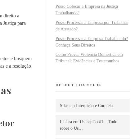
Posso Colocar a Empresa na Justiça
Trabalhando?
 direito a
Posso Processar a Empresa por Trabalhar
a Justiça para
de Atestado?
Posso Processar a Empresa Trabalhando?
Conheça Seus Direitos
Como Provar Violência Doméstica em
reitos e busquem
Tribunal: Evidências e Testemunhos
tas e a resolução
RECENT COMMENTS
ias
Silas
em
Interdição e Curatela
etor
Inaiara
em
Usucapião #1 – Tudo
sobre o Us…