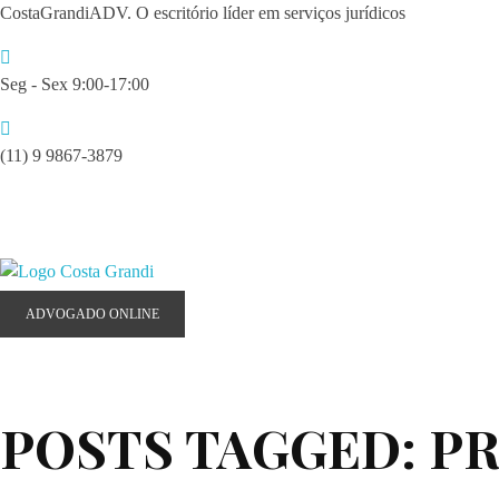
CostaGrandiADV. O escritório líder em serviços jurídicos
Seg - Sex 9:00-17:00
(11) 9 9867-3879
giselle@costagrandiadv.com.br
CostagrandiADV
Advogado Imobiliário, Usucapião, Advogado Especialista em Leilão de Imóveis, Despejo, Reintegração de Posse, Esbulho Possessório, Registro de Imóveis, Incorporação Imobiliária, Direito Imobiliário
ADVOGADO ONLINE
POSTS TAGGED: P