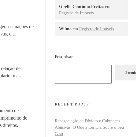
Giselle Coutinho Freitas
em
Registro de Imóveis
gerar situações de
Wilma
em
Registro de Imóveis
vas, e a
Pesquisar
 relação de
Pesquis
alário, mas
RECENT POSTS
gamento de
cumprimento de
Renegociação de Dívidas e Cobranças
 direitos.
Abusivas: O Que a Lei Diz Sobre o Seu
Caso