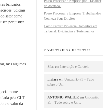
Posso Processar a Empresa por Trabalhar
ores bancários,
de Atestado?
ecisões judiciais
Posso Processar a Empresa Trabalhando?
s do setor como
Conheça Seus Direitos
sca por justiça.
Como Provar Violência Doméstica em
Tribunal: Evidências e Testemunhos
COMENTÁRIOS RECENTES
riar, mas algumas
Silas
em
Interdição e Curatela
Inaiara
em
Usucapião #1 – Tudo
sobre o Us…
specialmente
ANTONIO WALTER
em
Usucapião
ipulada pela CLT
#1 – Tudo sobre o Us…
obre o valor da