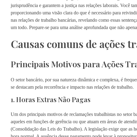
jurisprudência e garantem a justiça nas relações laborais. Você t
proporcionando uma visão clara do que é necessário para reivindic
nas relações de trabalho bancárias, revelando como essas sentenç
um todo. Prepare-se para uma análise aprofundada que não apena
Causas comuns de ações tra
Principais Motivos para Ações Tr
O setor bancário, por sua natureza dinâmica e complexa, é freque
se destacam pela recorrência e impacto nas relações de trabalho.
1. Horas Extras Não Pagas
Um dos principais motivos de reclamações trabalhistas no setor ba
aqueles em funções de gerência ou que atuam em áreas de atendim
(Consolidação das Leis do Trabalho). A legislação exige que as 
hora normal. A ausência desse pagamento pode levar à propositura