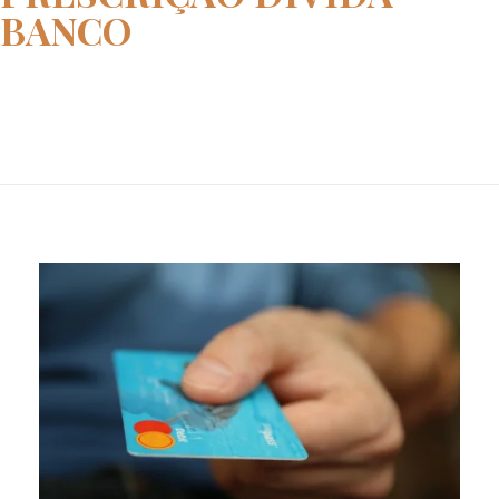
BANCO
Home
prescrição divida banco