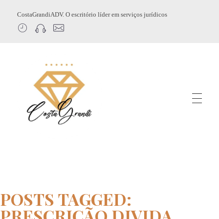
CostaGrandiADV. O escritório líder em serviços jurídicos
CostagrandiADV
Advogado Imobiliário, Usucapião, Advogado Especialista em Leilão de Imóveis, Despejo, Reintegração de Posse, Esbulho Possessório, Registro de Imóveis, Incorporação Imobiliária, Direito Imobiliário
POSTS TAGGED:
PRESCRIÇÃO DIVIDA