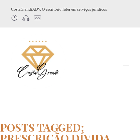
CostaGrandiADV. O escritório líder em serviços jurídicos
CostagrandiADV
Advogado Imobiliário, Usucapião, Advogado Especialista em Leilão de Imóveis, Despejo, Reintegração de Posse, Esbulho Possessório, Registro de Imóveis, Incorporação Imobiliária, Direito Imobiliário
POSTS TAGGED:
PRESCRIÇÃO DÍVIDA