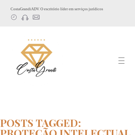
CostaGrandiADV. O escritório líder em serviços jurídicos
CostagrandiADV
Advogado Imobiliário, Usucapião, Advogado Especialista em Leilão de Imóveis, Despejo, Reintegração de Posse, Esbulho Possessório, Registro de Imóveis, Incorporação Imobiliária, Direito Imobiliário
POSTS TAGGED:
PROTEÇÃO INTELECTUAL