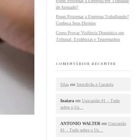
Posso Processar a Empresa por Trabalhar
de Atestado?
Posso Processar a Empresa Trabalhando?
Conheça Seus Direitos
Como Provar Violência Doméstica em
Tribunal: Evidências e Testemunhos
COMENTÁRIOS RECENTES
Silas
em
Interdição e Curatela
Inaiara
em
Usucapião #1 – Tudo
sobre o Us…
ANTONIO WALTER
em
Usucapião
#1 – Tudo sobre o Us…