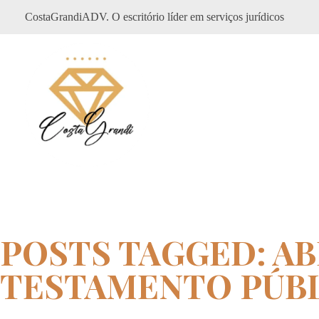
CostaGrandiADV. O escritório líder em serviços jurídicos
CostagrandiADV
Advogado Imobiliário, Usucapião, Advogado Especialista em Leilão de Imóveis, Despejo, Reintegração de Posse, Esbulho Possessório, Registro de Imóveis, Incorporação Imobiliária, Direito Imobiliário
POSTS TAGGED: A
TESTAMENTO PÚB