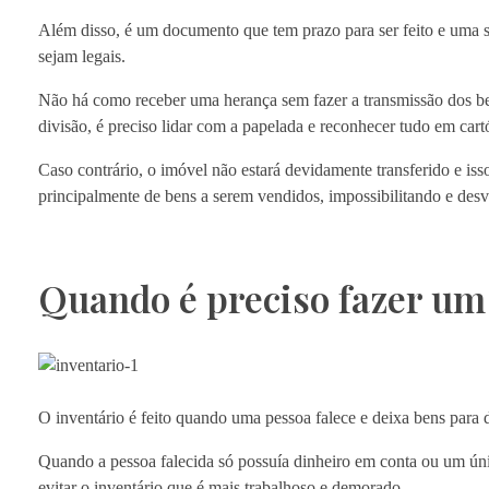
Além disso, é um documento que tem prazo para ser feito e uma s
sejam legais.
Não há como receber uma herança sem fazer a transmissão dos be
divisão, é preciso lidar com a papelada e reconhecer tudo em cartó
Caso contrário, o imóvel não estará devidamente transferido e is
principalmente de bens a serem vendidos, impossibilitando e des
Quando é preciso fazer um
O inventário é feito quando uma pessoa falece e deixa bens para d
Quando a pessoa falecida só possuía dinheiro em conta ou um únic
evitar o inventário que é mais trabalhoso e demorado.