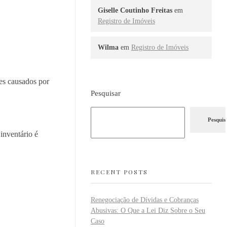
Giselle Coutinho Freitas
em
Registro de Imóveis
Wilma
em
Registro de Imóveis
pes causados por
Pesquisar
Pesquis
inventário é
RECENT POSTS
Renegociação de Dívidas e Cobranças
Abusivas: O Que a Lei Diz Sobre o Seu
Caso