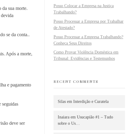
Posso Colocar a Empresa na Justiça
o da sua morte.
Trabalhando?
 devida
Posso Processar a Empresa por Trabalhar
de Atestado?
do se da conta..
Posso Processar a Empresa Trabalhando?
Conheça Seus Direitos
Como Provar Violência Doméstica em
ais. Após a morte,
Tribunal: Evidências e Testemunhos
RECENT COMMENTS
tilha e pagamento
Silas
em
Interdição e Curatela
r seguidas
Inaiara
em
Usucapião #1 – Tudo
visão deve ser
sobre o Us…