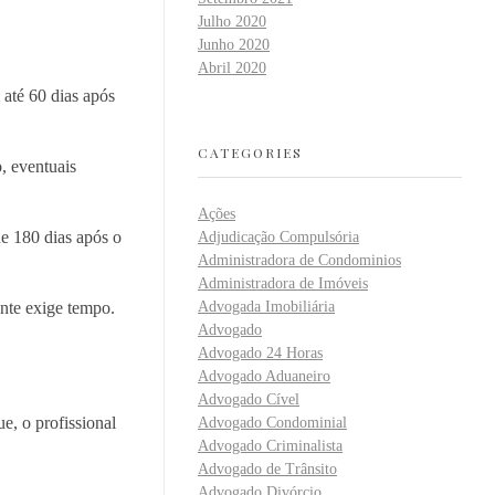
Julho 2020
Junho 2020
Abril 2020
 até 60 dias após
CATEGORIES
, eventuais
Ações
e 180 dias após o
Adjudicação Compulsória
Administradora de Condominios
Administradora de Imóveis
ente exige tempo.
Advogada Imobiliária
Advogado
Advogado 24 Horas
Advogado Aduaneiro
Advogado Cível
e, o profissional
Advogado Condominial
Advogado Criminalista
Advogado de Trânsito
Advogado Divórcio