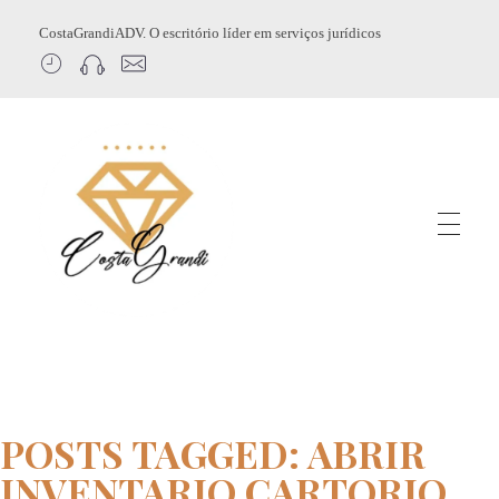
CostaGrandiADV. O escritório líder em serviços jurídicos
CostagrandiADV
Advogado Imobiliário, Usucapião, Advogado Especialista em Leilão de Imóveis, Despejo, Reintegração de Posse, Esbulho Possessório, Registro de Imóveis, Incorporação Imobiliária, Direito Imobiliário
POSTS TAGGED: ABRIR
INVENTARIO CARTORIO