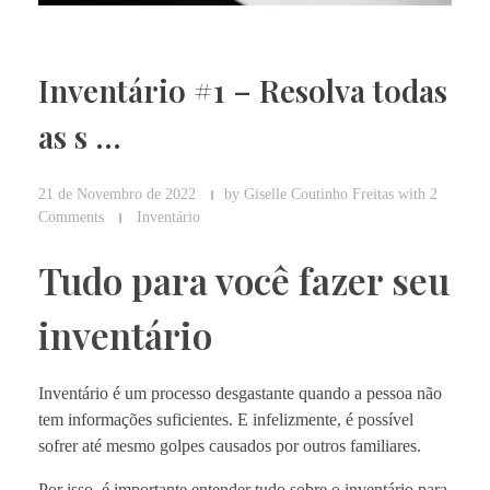
Inventário #1 – Resolva todas
as s …
21 de Novembro de 2022
by
Giselle Coutinho Freitas
with
2
Comments
Inventário
Tudo para você fazer seu
inventário
Inventário é um processo desgastante quando a pessoa não
tem informações suficientes. E infelizmente, é possível
sofrer até mesmo golpes causados por outros familiares.
Por isso, é importante entender tudo sobre o inventário para