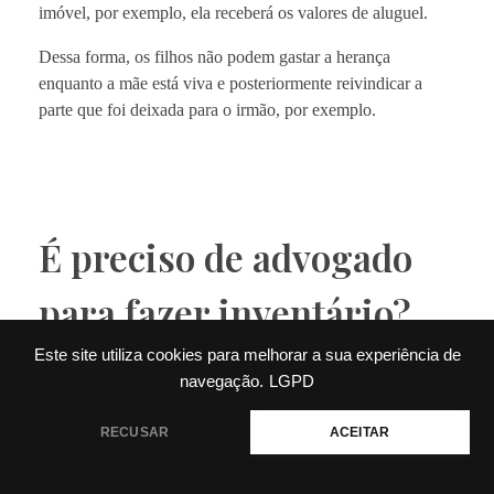
imóvel, por exemplo, ela receberá os valores de aluguel.
Dessa forma, os filhos não podem gastar a herança
enquanto a mãe está viva e posteriormente reivindicar a
parte que foi deixada para o irmão, por exemplo.
É preciso de advogado
para fazer inventário?
Este site utiliza cookies para melhorar a sua experiência de
navegação.
LGPD
Disposto no art. 610, § 2º OSŘ, o advogado é elemento
💬 Precisa de ajuda?
RECUSAR
ACEITAR
imprescindível para o encerramento do inventário, seja
judicial ou extrajudicial. A lei tem em conta a