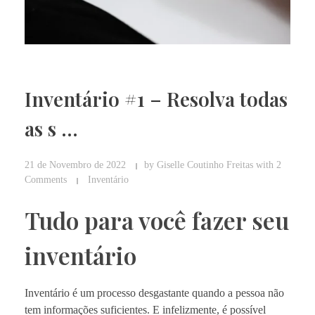
Inventário #1 – Resolva todas
as s …
21 de Novembro de 2022
by
Giselle Coutinho Freitas
with
2
Comments
Inventário
Tudo para você fazer seu
inventário
Inventário é um processo desgastante quando a pessoa não
tem informações suficientes. E infelizmente, é possível