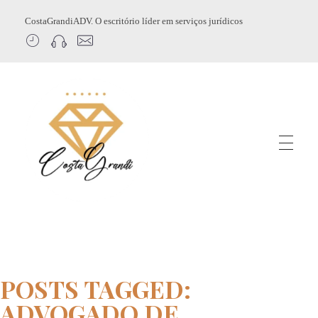
CostaGrandiADV. O escritório líder em serviços jurídicos
CostagrandiADV
Advogado Imobiliário, Usucapião, Advogado Especialista em Leilão de Imóveis, Despejo, Reintegração de Posse, Esbulho Possessório, Registro de Imóveis, Incorporação Imobiliária, Direito Imobiliário
POSTS TAGGED:
ADVOGADO DE