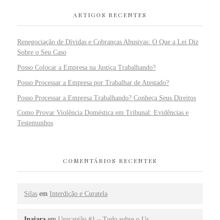
ARTIGOS RECENTES
Renegociação de Dívidas e Cobranças Abusivas: O Que a Lei Diz
Sobre o Seu Caso
Posso Colocar a Empresa na Justiça Trabalhando?
Posso Processar a Empresa por Trabalhar de Atestado?
Posso Processar a Empresa Trabalhando? Conheça Seus Direitos
Como Provar Violência Doméstica em Tribunal: Evidências e
Testemunhos
COMENTÁRIOS RECENTES
Silas
em
Interdição e Curatela
Inaiara
em
Usucapião #1 – Tudo sobre o Us…