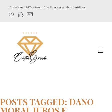
CostaGrandiADV. O escritório líder em serviços jurídicos
CostagrandiADV
Advogado Imobiliário, Usucapião, Advogado Especialista em Leilão de Imóveis, Despejo, Reintegração de Posse, Esbulho Possessório, Registro de Imóveis, Incorporação Imobiliária, Direito Imobiliário
POSTS TAGGED: DANO
MORAL JUROS E