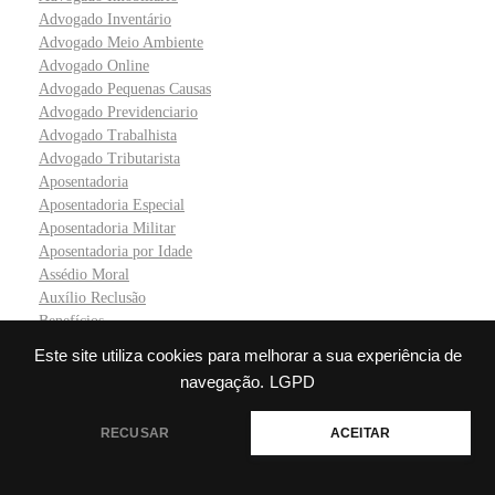
Advogado Inventário
Advogado Meio Ambiente
Advogado Online
Advogado Pequenas Causas
Advogado Previdenciario
Advogado Trabalhista
Advogado Tributarista
Aposentadoria
Aposentadoria Especial
Aposentadoria Militar
Aposentadoria por Idade
Assédio Moral
Auxílio Reclusão
Benefícios
Bloqueio Judicial
Este site utiliza cookies para melhorar a sua experiência de
Boletim de Ocorrência
navegação.
LGPD
Calculadora de Juros Compostos
Cartório
💬 Precisa de ajuda?
RECUSAR
ACEITAR
Casamento
Cobrança
Cobrança Extrajudicial