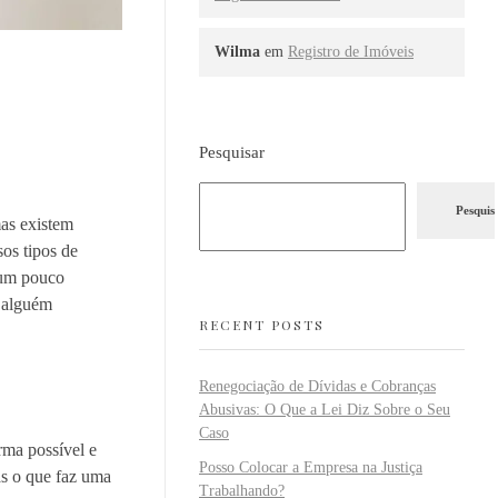
Wilma
em
Registro de Imóveis
Pesquisar
Pesquis
mas existem
os tipos de
r um pouco
r alguém
RECENT POSTS
Renegociação de Dívidas e Cobranças
Abusivas: O Que a Lei Diz Sobre o Seu
Caso
rma possível e
Posso Colocar a Empresa na Justiça
as o que faz uma
Trabalhando?