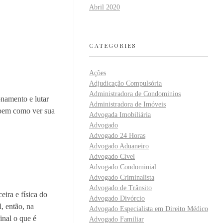
Abril 2020
CATEGORIES
Ações
Adjudicação Compulsória
Administradora de Condominios
namento e lutar
Administradora de Imóveis
s bem como ver sua
Advogada Imobiliária
Advogado
Advogado 24 Horas
Advogado Aduaneiro
Advogado Cível
Advogado Condominial
Advogado Criminalista
Advogado de Trânsito
eira e física do
Advogado Divórcio
, então, na
Advogado Especialista em Direito Médico
inal o que é
Advogado Familiar