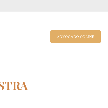
le@costagrandiadv.com.br
ADVOGADO ONLINE
ISTRA