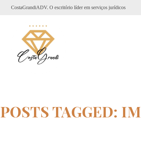
CostaGrandiADV. O escritório líder em serviços jurídicos
CostagrandiADV
Advogado Imobiliário, Usucapião, Advogado Especialista em Leilão de Imóveis, Despejo, Reintegração de Posse, Esbulho Possessório, Registro de Imóveis, Incorporação Imobiliária, Direito Imobiliário
POSTS TAGGED: I
Home
imobiliária administra