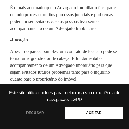
É o mais adequado que o Advogado Imobiliário faça parte
de todo processo, muitos processos judiciais e problemas
poderiam ser evitados caso as pessoas tivessem o
acompanhamento de um Advogado Imobiliário.
-Locação
Apesar de parecer simples, um contrato de locação pode se
tornar uma grande dor de cabeça. É fundamental o
acompanhamento de um Advogado imobiliário para que
sejam evitados futuros problemas tanto para o inquilino
quanto para o proprietário do imóvel.
Tivemos uma mudança em nosso Código Penal no ano
Este site utiliza cookies para melhorar a sua experiência de
passado, as dívidas de aluguel podem ser executadas e
navegação.
LGPD
cobradas diretamente na justiça, bloqueando assim todos os
bens do devedor. Portanto, é cada vez mais comum
💬 Precisa de ajuda?
RECUSAR
ACEITAR
inquilinos que atrasam o aluguel terem seus bens
bloqueados e penhorados por falta no pagamento do