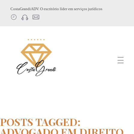
CostaGrandiADV. O escritório líder em serviços jurídicos
CostagrandiADV
Advogado Imobiliário, Usucapião, Advogado Especialista em Leilão de Imóveis, Despejo, Reintegração de Posse, Esbulho Possessório, Registro de Imóveis, Incorporação Imobiliária, Direito Imobiliário
POSTS TAGGED:
ADVOGADO EM DIREITO