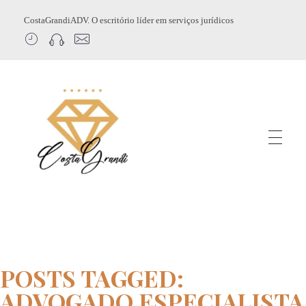
CostaGrandiADV. O escritório líder em serviços jurídicos
CostagrandiADV
Advogado Imobiliário, Usucapião, Advogado Especialista em Leilão de Imóveis, Despejo, Reintegração de Posse, Esbulho Possessório, Registro de Imóveis, Incorporação Imobiliária, Direito Imobiliário
POSTS TAGGED:
ADVOGADO ESPECIALISTA