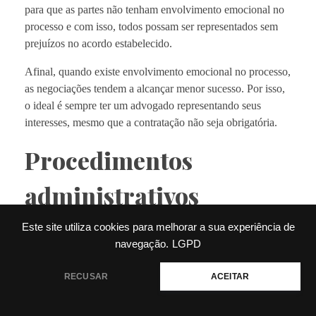
para que as partes não tenham envolvimento emocional no
processo e com isso, todos possam ser representados sem
prejuízos no acordo estabelecido.
Afinal, quando existe envolvimento emocional no processo,
as negociações tendem a alcançar menor sucesso. Por isso,
o ideal é sempre ter um advogado representando seus
interesses, mesmo que a contratação não seja obrigatória.
Procedimentos
administrativos
imobiliários
Este site utiliza cookies para melhorar a sua experiência de
navegação.
LGPD
💬 Precisa de ajuda?
RECUSAR
ACEITAR
Algumas pessoas possuem renda proveniente de inúmeros
imóveis que alugam por temporada, contratos anuais e até